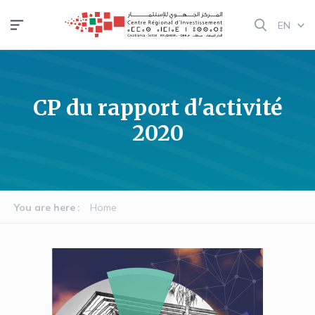
Skip
EN
to
main
content
CP du rapport d'activité
2020
You are here
Home