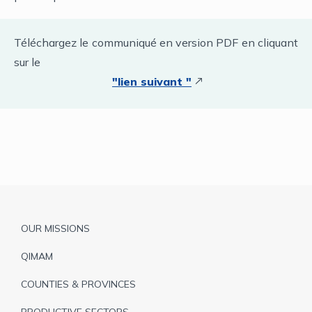
Téléchargez le communiqué en version PDF en cliquant
sur le
"lien suivant "
↗
Pied
OUR MISSIONS
de
QIMAM
page
COUNTIES & PROVINCES