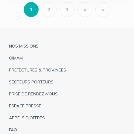
Pagination
1
2
3
Page
Page
Page
courante
Pied
NOS MISSIONS
de
QIMAM
page
PRÉFECTURES & PROVINCES
SECTEURS PORTEURS
PRISE DE RENDEZ-VOUS
ESPACE PRESSE
APPELS D’OFFRES
FAQ