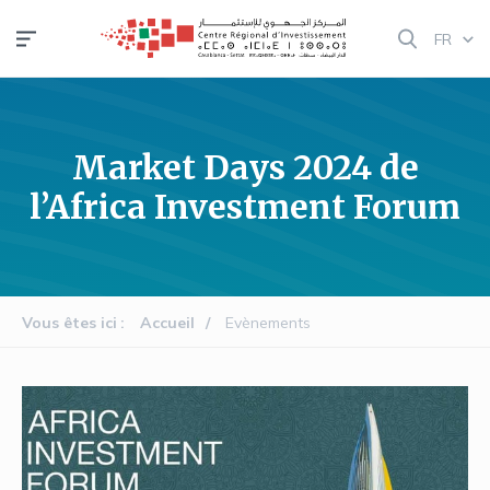
Aller
FR
au
contenu
principal
Market Days 2024 de
l’Africa Investment Forum
Vous êtes ici
Accueil
Evènements