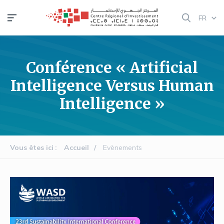
Aller
FR
au
contenu
principal
Conférence « Artificial
Intelligence Versus Human
Intelligence »
Vous êtes ici
Accueil
Evènements