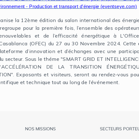
nvironnement - Production et transport d'énergie (eventseye.com)
nise la 12ème édition du salon international des énergi
 regroupe pour la première fois, l’ensemble des opérateur
enouvelables et de l’efficacité énergétique à L'Offic
 Casablanca (OFEC) du 27 au 30 Novembre 2024. Cette é
lateforme d’innovation et d’échanges avec une partici
 du secteur. Sous le théme "SMART GRID ET INTELLIGENC
L'ACCÉLÉRATION DE LA TRANSITION ÉNERGÉTI
N". Exposants et visiteurs, seront au rendez-vous po
ntifique et technique tout au long de l’événement.
Pied
NOS MISSIONS
SECTEURS PORTE