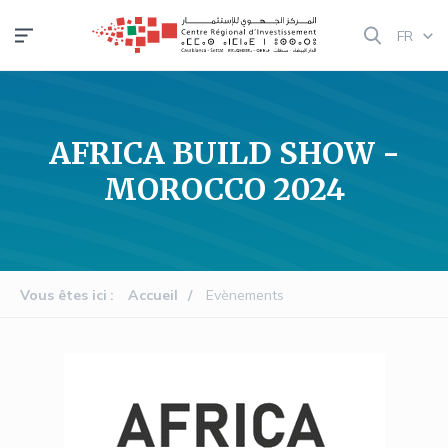
Aller
FR
au
contenu
principal
AFRICA BUILD SHOW -
MOROCCO 2024
Vous êtes ici
Accueil
Evènements