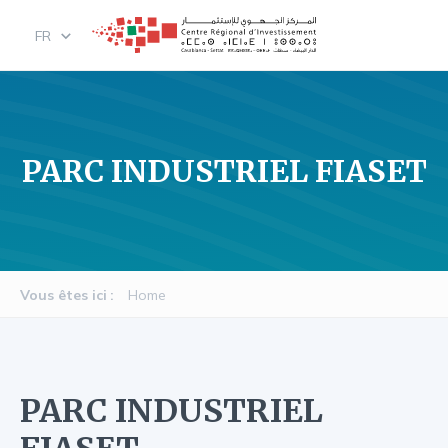
Skip
FR
to
main
content
PARC INDUSTRIEL FIASET
Vous êtes ici
Home
PARC INDUSTRIEL