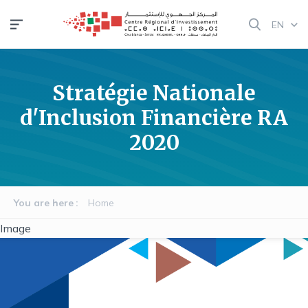
Skip
EN
to
main
content
Stratégie Nationale
d'Inclusion Financière RA
2020
You are here
Home
Image